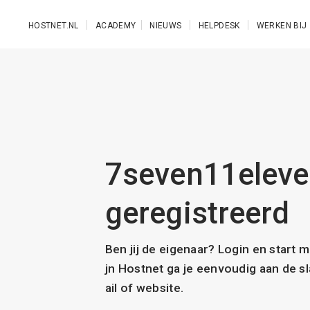
Ga naar de hoofdinhoud
HOSTNET.NL
ACADEMY
NIEUWS
HELPDESK
WERKEN BIJ
7seven11eleve
geregistreerd
Ben jij de eigenaar? Login en start 
jn Hostnet ga je eenvoudig aan de 
ail of website.